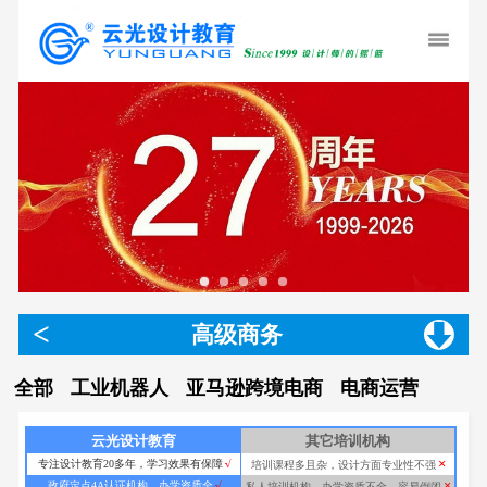
<
高级商务
全部
工业机器人
亚马逊跨境电商
电商运营
UI视
云光设计教育
其它培训机构
×
专注设计教育20多年，学习效果有保障
√
培训课程多且杂，设计方面专业性不强
×
政府定点4A认证机构，办学资质全
√
私人培训机构，办学资质不全，容易倒闭