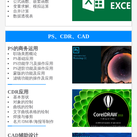
公式函数、嵌套函数
变量求解、模拟运算
合并计算
数据透视表
PS、CDR、CAD
PS的商务运用
职场美图概论
PS基础应用
PS功能学习及操作应用
PS进阶功能及操作应用
蒙版的功能及应用
滤镜功能的操作及应用
CDR应用
基本形状
对象的控制
曲线的控制
文字曲线表格的绘制
焊接与修剪
名片/DM单/海报等制作
CAD辅助设计