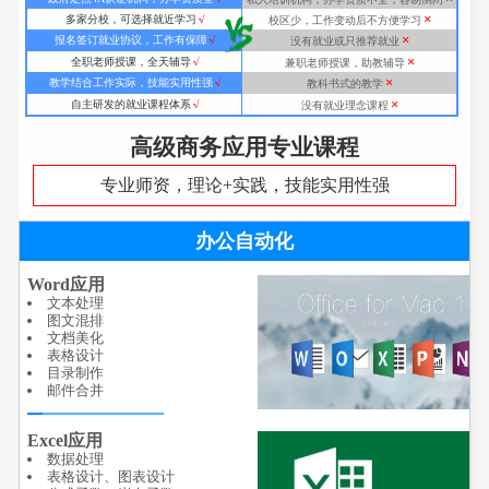
×
多家分校，可选择就近学习
√
校区少，工作变动后不方便学习
×
报名签订就业协议，工作有保障
√
没有就业或只推荐就业
×
全职老师授课，全天辅导
√
兼职老师授课，助教辅导
×
教学结合工作实际，技能实用性强
√
教科书式的教学
×
自主研发的就业课程体系
√
没有就业理念课程
高级商务应用专业课程
专业师资，理论+实践，技能实用性强
办公自动化
Word应用
文本处理
图文混排
文档美化
表格设计
目录制作
邮件合并
Excel应用
数据处理
表格设计、图表设计