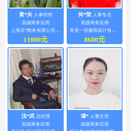
黄*兴
何*荣
人事经理
人事专员
高级商务应用
高级商务应用
上海乐*船务有限公司厦门分公司
美美一佳服饰设计有限公司
11000元
8600元
沈*武
谭*
总经理
人事主管
高级商务应用
高级商务应用