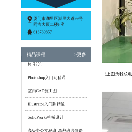
厦门市湖里区湖里大道99号
同吉大厦二楼F座
613789857
精品课程
>更多
模具设计
（上图为我校
Photoshop入门到精通
室内CAD施工图
Illustrator入门到精通
SolidWorks机械设计
高级办公文秘班-总裁班必修课